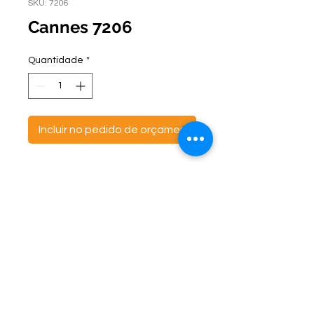
SKU: 7206
Cannes 7206
Quantidade
*
Incluir no pedido de orçamento
ontato:
Endereço:
C
(47) 3521- 6765
BR 470 Km 142, nº 5984
(47) 99691-6563
Canta Galo -
CEP:
89163-244
cortbras@cortbras.com.br
Rio do Sul - Santa Catarina
Horário de Atendimento:
Segunda a Sexta - 7:30hs as 17:30hs