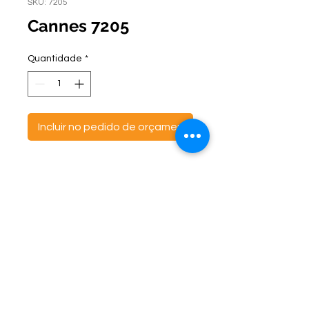
SKU: 7205
Cannes 7205
Quantidade
*
Incluir no pedido de orçamento
ontato:
Endereço:
C
(47) 3521- 6765
BR 470 Km 142, nº 5984
(47) 99691-6563
Canta Galo -
CEP:
89163-244
cortbras@cortbras.com.br
Rio do Sul - Santa Catarina
Horário de Atendimento:
Segunda a Sexta - 7:30hs as 17:30hs