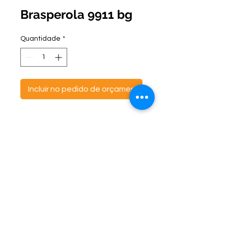
Brasperola 9911 bg
Quantidade
*
Incluir no pedido de orçamento
ontato:
Endereço:
C
(47) 3521- 6765
BR 470 Km 142, nº 5984
(47) 99691-6563
Canta Galo -
CEP:
89163-244
cortbras@cortbras.com.br
Rio do Sul - Santa Catarina
Horário de Atendimento:
Segunda a Sexta - 7:30hs as 17:30hs
CortBrás Indústria Têxtil Eireli