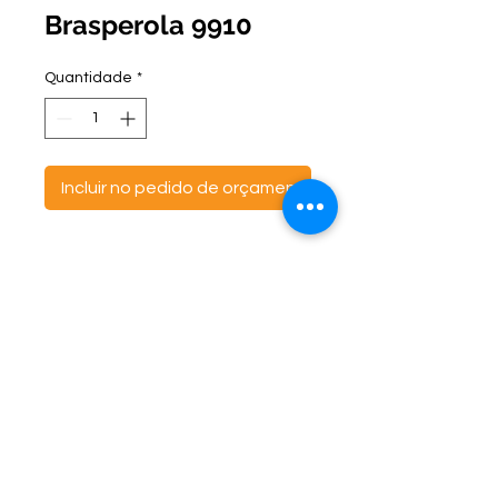
Brasperola 9910
Quantidade
*
Incluir no pedido de orçamento
ontato:
Endereço:
C
(47) 3521- 6765
BR 470 Km 142, nº 5984
(47) 99691-6563
Canta Galo -
CEP:
89163-244
cortbras@cortbras.com.br
Rio do Sul - Santa Catarina
Horário de Atendimento:
Segunda a Sexta - 7:30hs as 17:30hs
CortBrás Indústria Têxtil Eireli