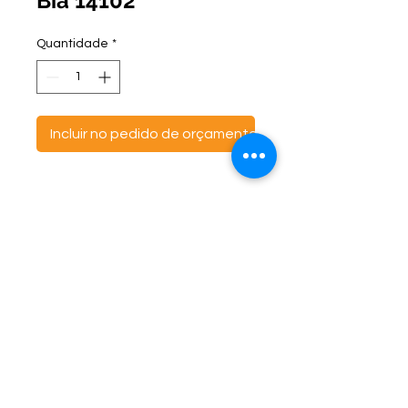
Bia 14102
Quantidade
*
Incluir no pedido de orçamento
ontato:
Endereço:
C
(47) 3521- 6765
BR 470 Km 142, nº 5984
(47) 99691-6563
Canta Galo -
CEP:
89163-244
cortbras@cortbras.com.br
Rio do Sul - Santa Catarina
Horário de Atendimento:
Segunda a Sexta - 7:30hs as 17:30hs
CortBrás Indústria Têxtil Eireli
Almofadas e outros artigos têxteis -
CNPJ
07.790.424
/0001-46 IE
255.118.902