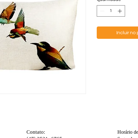
Incluir n
ontato:
C
Horário d