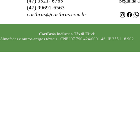
(47) 3521- 6765
Segunda a 
(47) 99691-6563
cortbras@cortbras.com.br
CortBrás Indústria Têxtil Eireli
Almofadas e outros artigos têxteis -
CNPJ 07.790.424/0001-46 IE 255.118.902