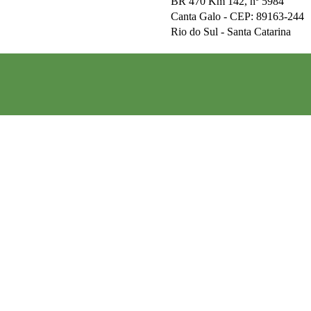
BR 470 Km 142, nº 5984
Canta Galo -
CEP: 89163-244
Rio do Sul - Santa Catarina