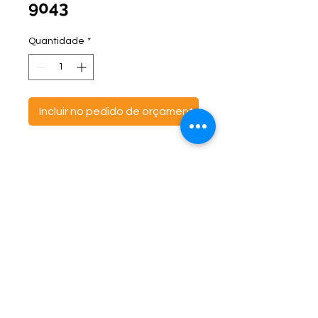
9043
Quantidade
*
Incluir no pedido de orçamento
ontato:
Endereço:
C
(47) 3521- 6765
BR 470 Km 142, nº 5984
(47) 99691-6563
Canta Galo -
CEP:
89163-244
cortbras@cortbras.com.br
Rio do Sul - Santa Catarina
Horário de Atendimento:
Segunda a Sexta - 7:30hs as 17:30hs
CortBrás Indústria Têxtil Eireli
Almofadas e outros artigos têxteis -
CNPJ