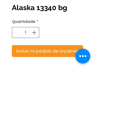
Alaska 13340 bg
Quantidade
*
Incluir no pedido de orçamento
ontato:
Endereço:
C
(47) 3521- 6765
BR 470 Km 142, nº 5984
(47) 99691-6563
Canta Galo -
CEP:
89163-244
cortbras@cortbras.com.br
Rio do Sul - Santa Catarina
Horário de Atendimento:
Segunda a Sexta - 7:30hs as 17:30hs
CortBrás Indústria Têxtil Eireli