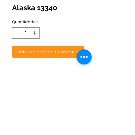
Alaska 13340
Quantidade
*
Incluir no pedido de orçamento
ontato:
Endereço:
C
(47) 3521- 6765
BR 470 Km 142, nº 5984
(47) 99691-6563
Canta Galo -
CEP:
89163-244
cortbras@cortbras.com.br
Rio do Sul - Santa Catarina
Horário de Atendimento:
Segunda a Sexta - 7:30hs as 17:30hs
CortBrás Indústria Têxtil Eireli