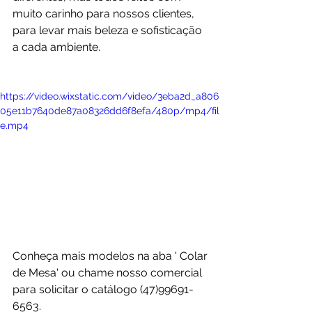
muito carinho para nossos clientes, 
para levar mais beleza e sofisticação 
a cada ambiente.
https://video.wixstatic.com/video/3eba2d_a806
05e11b7640de87a08326dd6f8efa/480p/mp4/fil
e.mp4
Conheça mais modelos na aba ' Colar 
de Mesa' ou chame nosso comercial 
para solicitar o catálogo (47)99691-
6563.