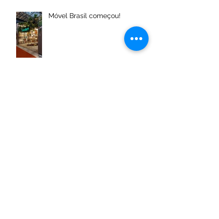
Móvel Brasil começou!
O primeiro dia de ABCasa.Fair
foi um sucesso!
ABCasa Fair - Fevereiro 2024