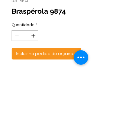
SKU: 9874
Braspérola 9874
Quantidade
*
Incluir no pedido de orçamento
ontato:
Endereço:
C
(47) 3521- 6765
BR 470 Km 142, nº 5984
(47) 99691-6563
Canta Galo -
CEP:
89163-244
cortbras@cortbras.com.br
Rio do Sul - Santa Catarina
Horário de Atendimento:
Segunda a Sexta - 7:30hs as 17:30hs