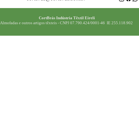
CortBrás Indústria Têxtil Eireli
Almofadas e outros artigos têxteis -
CNPJ 07.790.424/0001-46 IE 255.118.902