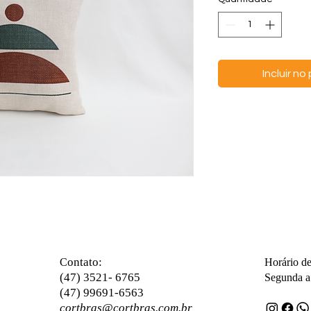
Incluir n
ontato:
C
Horário d
(47) 3521- 6765
Segunda a 
(47) 99691-6563
cortbras@cortbras.com.br