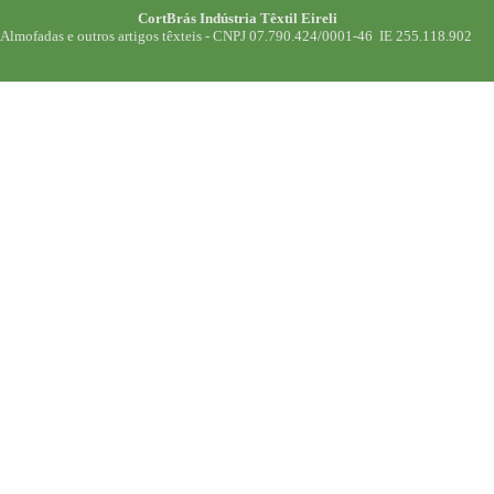
CortBrás Indústria Têxtil Eireli
Almofadas e outros artigos têxteis -
CNPJ 07.790.424/0001-46 IE 255.118.902