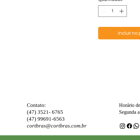
Incluir n
ontato:
C
Horário d
(47) 3521- 6765
Segunda a 
(47) 99691-6563
cortbras@cortbras.com.br